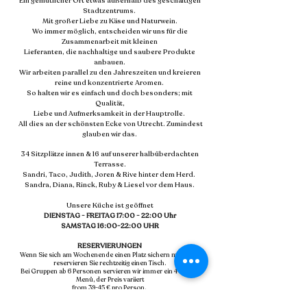
Ein gemütlicher Ort etwas außerhalb des geschäftigen
Stadtzentrums.
Mit großer Liebe zu Käse und Naturwein.
Wo immer möglich, entscheiden wir uns für die
Zusammenarbeit mit kleinen
Lieferanten, die nachhaltige und saubere Produkte
anbauen.
Wir arbeiten parallel zu den Jahreszeiten und kreieren
reine und konzentrierte Aromen.
So halten wir es einfach und doch besonders; mit
Qualität,
Liebe und Aufmerksamkeit in der Hauptrolle.
All dies an der schönsten Ecke von Utrecht. Zumindest
glauben wir das.
34 Sitzplätze innen & 16 auf unserer halbüberdachten
Terrasse.
Sandri, Taco, Judith, Joren & Rive hinter dem Herd.
Sandra, Diana, Rinck, Ruby & Liesel vor dem Haus.
Unsere Küche ist geöffnet
DIENSTAG - FREITAG 17:00 - 22:00 Uhr
SAMSTAG 16:00-22:00 UHR
RESERVIERUNGEN
Wenn Sie sich am Wochenende einen Platz sichern möchten,
reservieren Sie rechtzeitig einen Tisch.
Bei Gruppen ab 6 Personen servieren wir immer ein 4-Gang-
Menü, der Preis variiert
from
39-45 € pro Person
.
Sie können auf unserer Website einen Tisch für bis zu 6